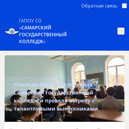
Обратная связь
ГАПОУ СО
«
САМАРСКИЙ
ГОСУДАРСТВЕННЫЙ
КОЛЛЕДЖ
»
Команда Авиакора посетила
Самарский государственный
колледж и провела встречу с
талантливыми выпускниками