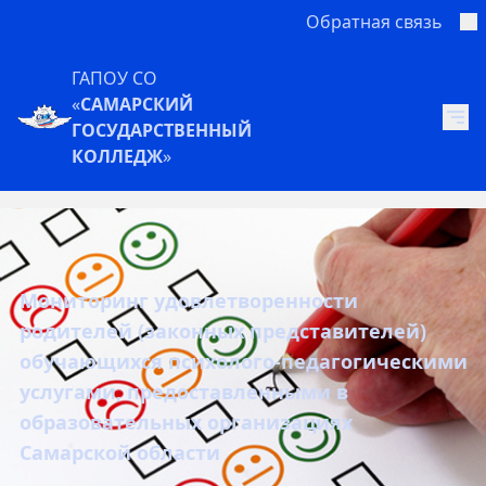
Обратная связь
ГАПОУ СО
«
САМАРСКИЙ
ГОСУДАРСТВЕННЫЙ
КОЛЛЕДЖ
»
Мониторинг удовлетворенности
родителей (законных представителей)
обучающихся психолого-педагогическими
услугами, предоставленными в
образовательных организациях
Самарской области