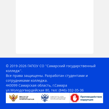
© 2019-2026 ГАПОУ СО "Самарский государственный
колледж".
Все права защищены. Разработан студентами и
сотрудниками колледжа.
443099 Самарская область, г.Самара
ул.Молодогвардейская 80, тел: (846)-332-35-36