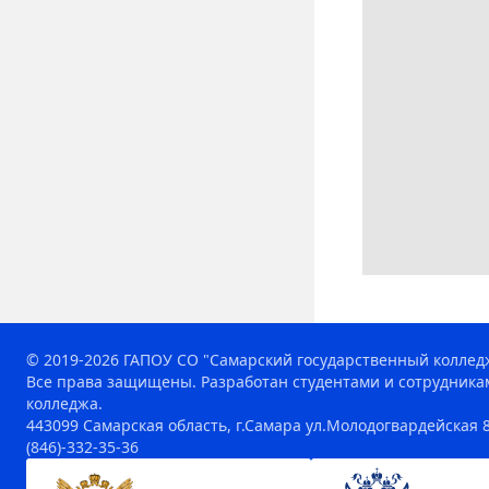
© 2019-2026 ГАПОУ СО "Самарский государственный коллед
Все права защищены. Разработан студентами и сотрудника
колледжа.
443099 Самарская область, г.Самара ул.Молодогвардейская 8
(846)-332-35-36