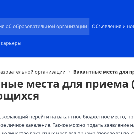
ия об образовательной организации
Объявления и но
 карьеры
разовательной организации
Вакантные места для п
ные места для приема 
ющихся
желающий перейти на вакантное бюджетное место, пред
ое личное заявление. Так-же можно
подать
заявление н
количестве вакантных мест для приема (перевода) по 