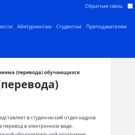
Обратная связь
вости
Абитуриентам
Студентам
Преподавателям
риема (перевода) обучающихся
(перевода)
ставляет в студенческий отдел кадров
а перевод в электронном виде.
каждой образовательной программе,