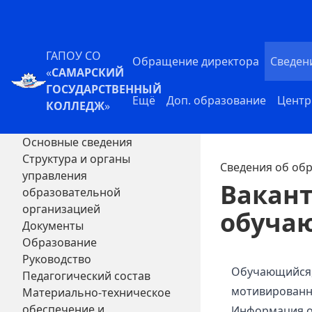
ГАПОУ СО
Обращение директора
Сведен
«
САМАРСКИЙ
ГОСУДАРСТВЕННЫЙ
Ещё
Доп. образование
Центр
КОЛЛЕДЖ
»
Основные сведения
Структура и органы
Сведения об об
управления
Вакант
образовательной
организацией
обуча
Документы
Образование
Руководство
Обучающийся, 
Педагогический состав
мотивированн
Материально-техническое
обеспечение и
Информация о 