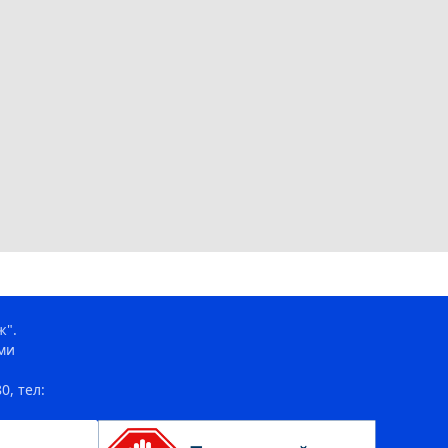
ж".
ми
0, тел: