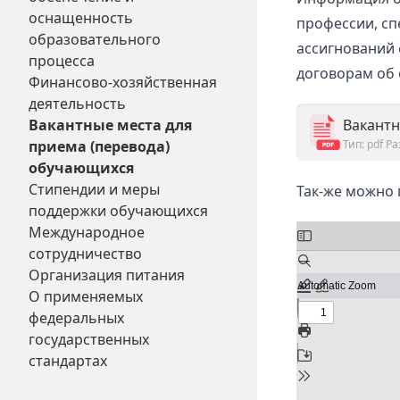
оснащенность
профессии, сп
образовательного
ассигнований 
процесса
договорам об 
Финансово-хозяйственная
деятельность
Вакантные места для
Вакантн
приема (перевода)
Тип: pdf
Ра
обучающихся
Стипендии и меры
Так-же можно
поддержки обучающихся
Международное
сотрудничество
Организация питания
О применяемых
федеральных
государственных
стандартах