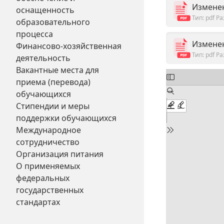
Изменен
оснащенность
Тип: pdf
Ра
образовательного
процесса
Изменен
Финансово-хозяйственная
Тип: pdf
Ра
деятельность
Вакантные места для
приема (перевода)
обучающихся
Стипендии и меры
поддержки обучающихся
Международное
сотрудничество
Организация питания
О применяемых
федеральных
государственных
стандартах