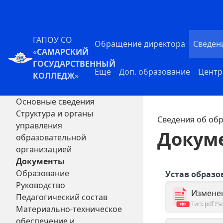
ГАПОУ СО
Обращение директора
Сведен
«
САМАРСКИЙ
ГОСУДАРСТВЕННЫЙ
Ещё
Доп. образование
Центр
КОЛЛЕДЖ
»
Основные сведения
Структура и органы
Сведения об об
управления
Докум
образовательной
организацией
Документы
Образование
Устав образо
Руководство
Изменен
Педагогический состав
Тип: pdf
Ра
Материально-техническое
обеспечение и