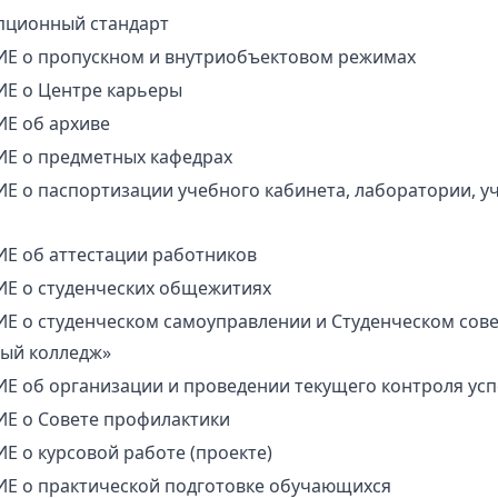
упционный стандарт
Е о пропускном и внутриобъектовом режимах
Е о Центре карьеры
Е об архиве
Е о предметных кафедрах
 о паспортизации учебного кабинета, лаборатории, у
Е об аттестации работников
Е о студенческих общежитиях
Е о студенческом самоуправлении и Студенческом сов
ный колледж»
Е об организации и проведении текущего контроля ус
Е о Совете профилактики
 о курсовой работе (проекте)
Е о практической подготовке обучающихся