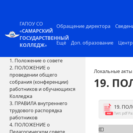
ГАПОУ СО
Обращение директора
Сведен
«
САМАРСКИЙ
ГОСУДАРСТВЕННЫЙ
Ещё
Доп. образование
Центр
КОЛЛЕДЖ
»
1. Положение о совете
2. ПОЛОЖЕНИЕ о
Локальные акты
проведении общего
19. ПО
собрания (конференции)
работников и обучающихся
Колледжа
3. ПРАВИЛА внутреннего
19. ПО
трудового распорядка
Тип: pdf
Ра
работников
4. ПОЛОЖЕНИЕ о
Педагогическом совете