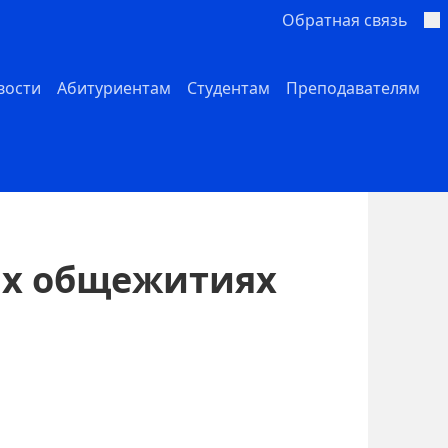
Обратная связь
вости
Абитуриентам
Студентам
Преподавателям
их общежитиях