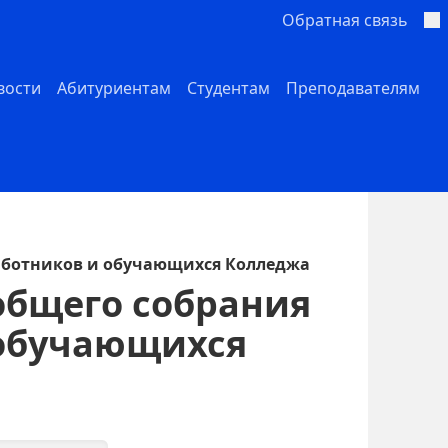
Обратная связь
вости
Абитуриентам
Студентам
Преподавателям
аботников и обучающихся Колледжа
общего собрания
 обучающихся