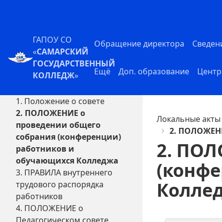
ГАПОУ СО
Обращение директора
Сведен
«
САМАРСКИЙ
ГОСУДАРСТВЕННЫЙ
Ещё
Доп. образование
Центр
КОЛЛЕДЖ
»
1. Положение о совете
2. ПОЛОЖЕНИЕ о
Локальные акты
проведении общего
2. ПОЛОЖЕН
собрания (конференции)
2. ПОЛ
работников и
обучающихся Колледжа
(конфе
3. ПРАВИЛА внутреннего
Колле
трудового распорядка
работников
4. ПОЛОЖЕНИЕ о
Педагогическом совете