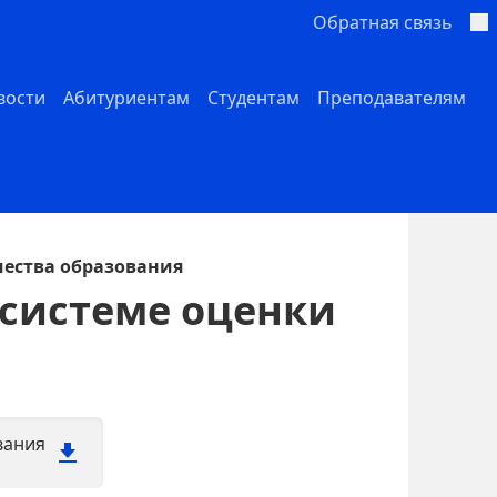
Обратная связь
вости
Абитуриентам
Студентам
Преподавателям
чества образования
 системе оценки
вания