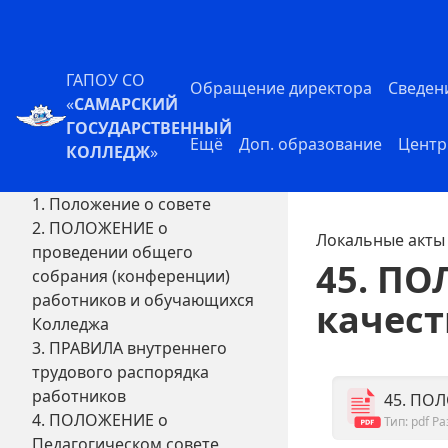
ГАПОУ СО
Обращение директора
Сведен
«
САМАРСКИЙ
ГОСУДАРСТВЕННЫЙ
Ещё
Доп. образование
Центр
КОЛЛЕДЖ
»
1. Положение о совете
2. ПОЛОЖЕНИЕ о
Локальные акты
проведении общего
45. ПО
собрания (конференции)
работников и обучающихся
качест
Колледжа
3. ПРАВИЛА внутреннего
трудового распорядка
работников
45. ПОЛ
4. ПОЛОЖЕНИЕ о
Тип: pdf
Ра
Педагогическом совете