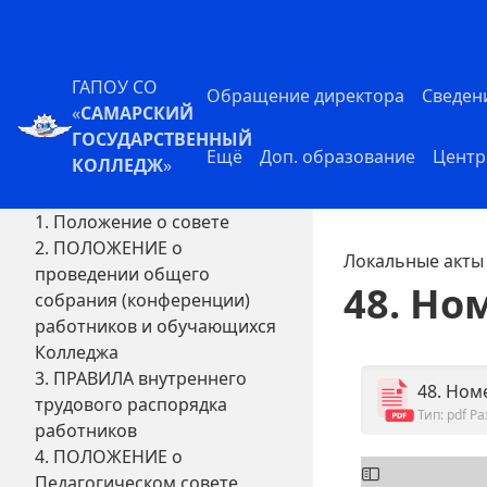
ГАПОУ СО
Обращение директора
Сведен
«
САМАРСКИЙ
ГОСУДАРСТВЕННЫЙ
Ещё
Доп. образование
Центр
КОЛЛЕДЖ
»
1. Положение о совете
2. ПОЛОЖЕНИЕ о
Локальные акты
проведении общего
48. Но
собрания (конференции)
работников и обучающихся
Колледжа
3. ПРАВИЛА внутреннего
48. Ном
трудового распорядка
Тип: pdf
Ра
работников
4. ПОЛОЖЕНИЕ о
Педагогическом совете