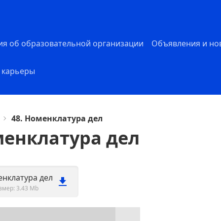
ия об образовательной организации
Объявления и но
 карьеры
48. Номенклатура дел
менклатура дел
енклатура дел
змер: 3.43 Mb