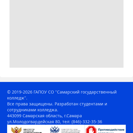
© 2019-2026 ГАПОУ СО "Самарский государственный
колледж".
Все права защищены. Разработан студентами и
сотрудниками колледжа.
443099 Самарская область, г.Самара
ул.Молодогвардейская 80, тел: (846)-332-35-36